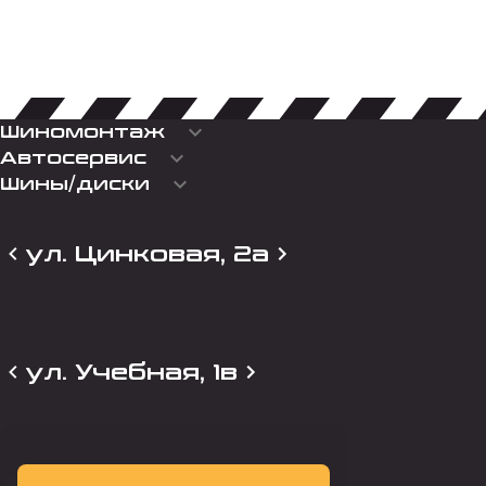
keyboard_arrow_down
Шиномонтаж
keyboard_arrow_down
Автосервис
keyboard_arrow_down
Шины/диски
ул. Цинковая, 2а
ул. Учебная, 1в