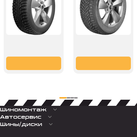
keyboard_arrow_down
Шиномонтаж
keyboard_arrow_down
Автосервис
keyboard_arrow_down
Шины/диски