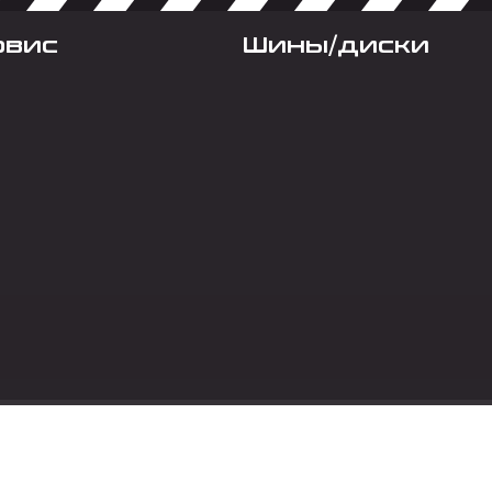
рвис
Шины/диски
Социальные сет