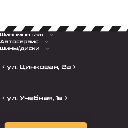
keyboard_arrow_down
Шиномонтаж
keyboard_arrow_down
Автосервис
keyboard_arrow_down
Шины/диски
ул. Цинковая, 2а
ул. Учебная, 1в