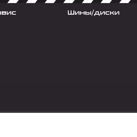
рвис
Шины/диски
Социальные сет