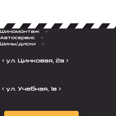
keyboard_arrow_down
Шиномонтаж
keyboard_arrow_down
Автосервис
keyboard_arrow_down
Шины/диски
ул. Цинковая, 2а
ул. Учебная, 1в