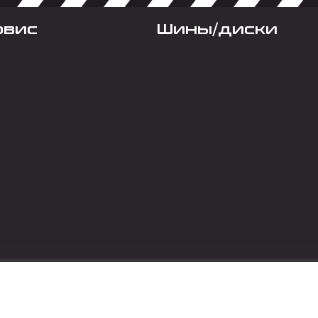
рвис
Шины/диски
Социальные сет