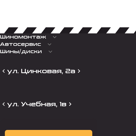
keyboard_arrow_down
Шиномонтаж
keyboard_arrow_down
Автосервис
keyboard_arrow_down
Шины/диски
ул. Цинковая, 2а
ул. Учебная, 1в