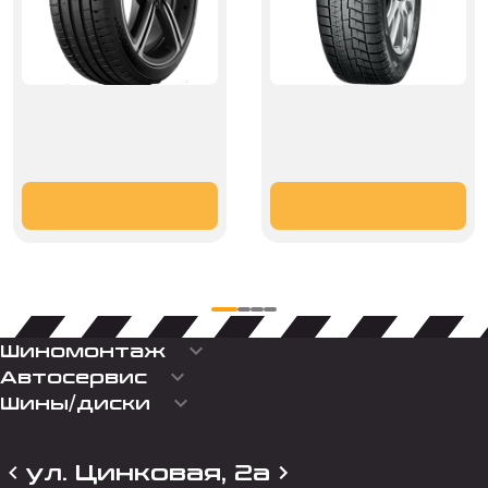
keyboard_arrow_down
Шиномонтаж
keyboard_arrow_down
Автосервис
keyboard_arrow_down
Шины/диски
ул. Цинковая, 2а