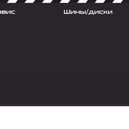
рвис
Шины/диски
Социальные сет