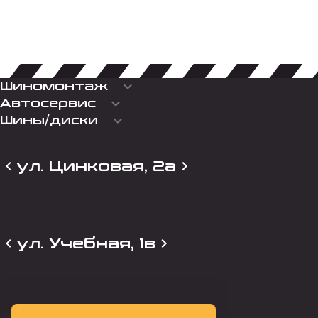
keyboard_arrow_down
Шиномонтаж
keyboard_arrow_down
Автосервис
keyboard_arrow_down
Шины/диски
ул. Цинковая, 2а
ул. Учебная, 1в