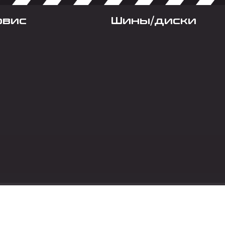
рвис
Шины/диски
Социальные сет