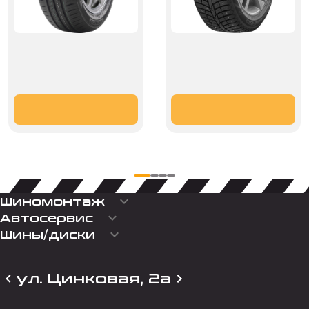
keyboard_arrow_down
Шиномонтаж
keyboard_arrow_down
Автосервис
keyboard_arrow_down
Шины/диски
ул. Цинковая, 2а