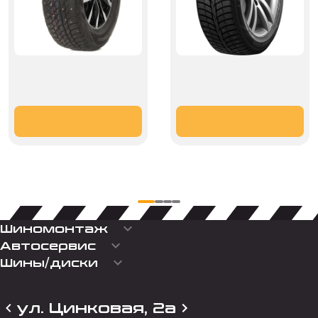
keyboard_arrow_down
Шиномонтаж
keyboard_arrow_down
Автосервис
keyboard_arrow_down
Шины/диски
ул. Цинковая, 2а