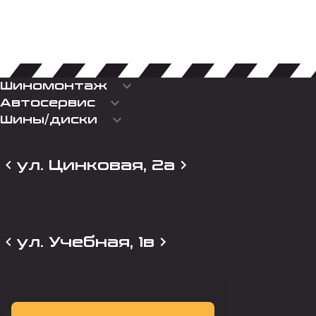
keyboard_arrow_down
Шиномонтаж
keyboard_arrow_down
Автосервис
keyboard_arrow_down
Шины/диски
ул. Цинковая, 2а
ул. Учебная, 1в