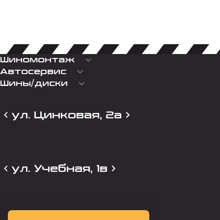
keyboard_arrow_down
Шиномонтаж
keyboard_arrow_down
Автосервис
keyboard_arrow_down
Шины/диски
ул. Цинковая, 2а
ул. Учебная, 1в