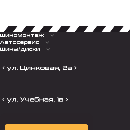
keyboard_arrow_down
Шиномонтаж
keyboard_arrow_down
Автосервис
keyboard_arrow_down
Шины/диски
ул. Цинковая, 2а
ул. Учебная, 1в