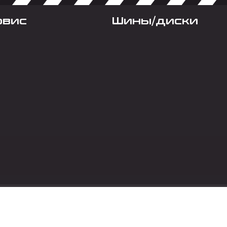
рвис
Шины/диски
Социальные сет