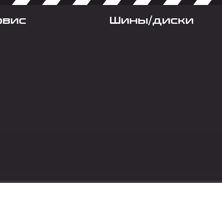
рвис
Шины/диски
Социальные сет