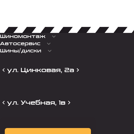
keyboard_arrow_down
Шиномонтаж
keyboard_arrow_down
Автосервис
keyboard_arrow_down
Шины/диски
ул. Цинковая, 2а
ул. Учебная, 1в