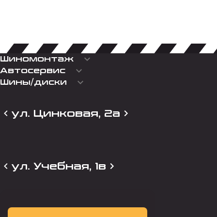
keyboard_arrow_down
Шиномонтаж
keyboard_arrow_down
Автосервис
keyboard_arrow_down
Шины/диски
ул. Цинковая, 2а
ул. Учебная, 1в