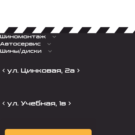
keyboard_arrow_down
Шиномонтаж
keyboard_arrow_down
Автосервис
keyboard_arrow_down
Шины/диски
ул. Цинковая, 2а
ул. Учебная, 1в