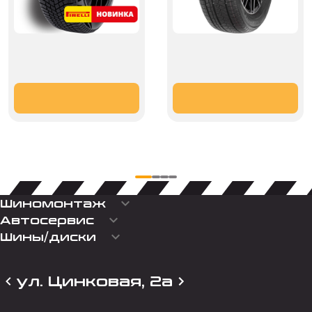
keyboard_arrow_down
Шиномонтаж
keyboard_arrow_down
Автосервис
keyboard_arrow_down
Шины/диски
ул. Цинковая, 2а