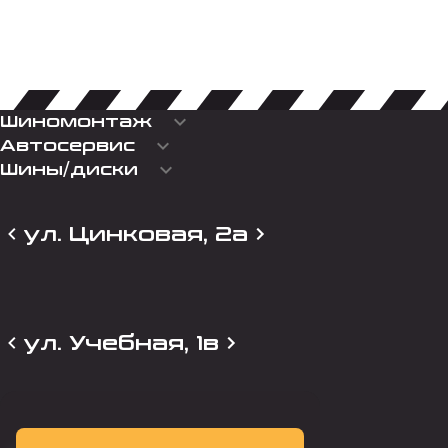
keyboard_arrow_down
Шиномонтаж
keyboard_arrow_down
Автосервис
keyboard_arrow_down
Шины/диски
ул. Цинковая, 2а
ул. Учебная, 1в