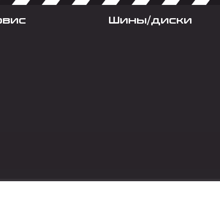
рвис
Шины/диски
Социальные сет