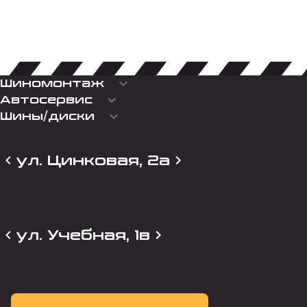
keyboard_arrow_down
Шиномонтаж
keyboard_arrow_down
Автосервис
keyboard_arrow_down
Шины/диски
ул. Цинковая, 2а
ул. Учебная, 1в