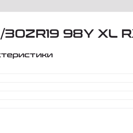
/30ZR19 98Y XL R
ктеристики