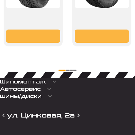
keyboard_arrow_down
Шиномонтаж
keyboard_arrow_down
Автосервис
keyboard_arrow_down
Шины/диски
ул. Цинковая, 2а