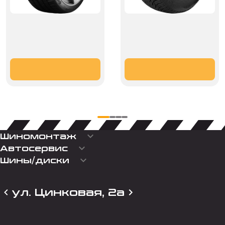
keyboard_arrow_down
Шиномонтаж
keyboard_arrow_down
Автосервис
keyboard_arrow_down
Шины/диски
ул. Цинковая, 2а