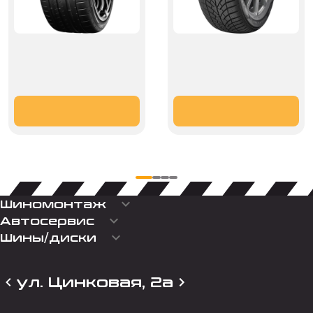
keyboard_arrow_down
Шиномонтаж
keyboard_arrow_down
Автосервис
keyboard_arrow_down
Шины/диски
ул. Цинковая, 2а