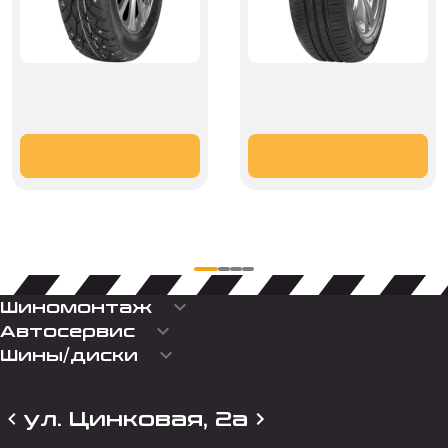
keyboard_arrow_down
Шиномонтаж
keyboard_arrow_down
Автосервис
keyboard_arrow_down
Шины/диски
ул. Цинковая, 2а