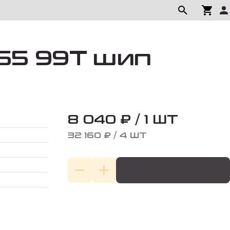
/65 99T шип
8 040 ₽ / 1 ШТ
32 160 ₽ / 4 ШТ