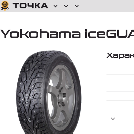
Yokohama iceGUA
Хара