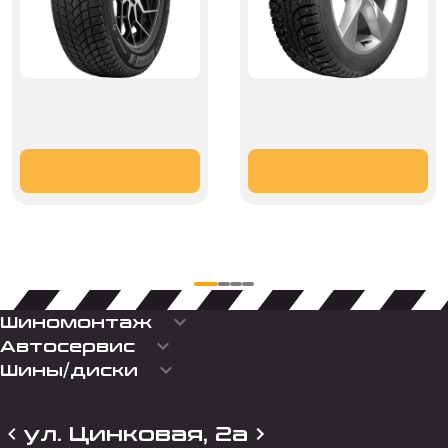
keyboard_arrow_down
Шиномонтаж
keyboard_arrow_down
Автосервис
keyboard_arrow_down
Шины/диски
ул. Цинковая, 2а