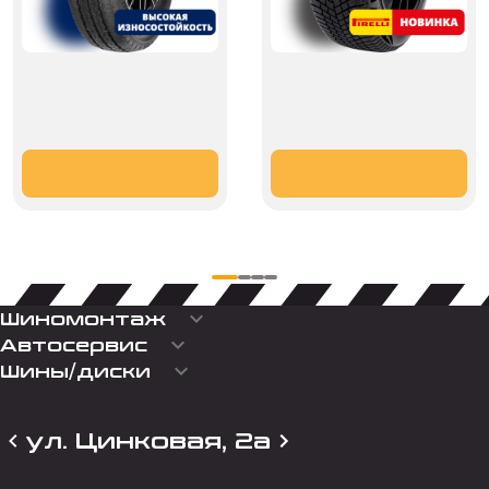
keyboard_arrow_down
Шиномонтаж
keyboard_arrow_down
Автосервис
keyboard_arrow_down
Шины/диски
ул. Цинковая, 2а