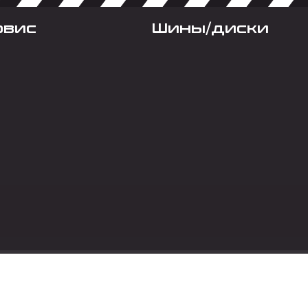
рвис
Шины/диски
Социальные сет