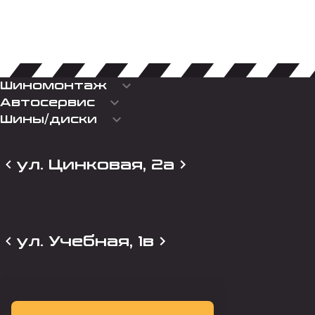
keyboard_arrow_down
Шиномонтаж
keyboard_arrow_down
Автосервис
keyboard_arrow_down
Шины/диски
ул. Цинковая, 2а
ул. Учебная, 1в