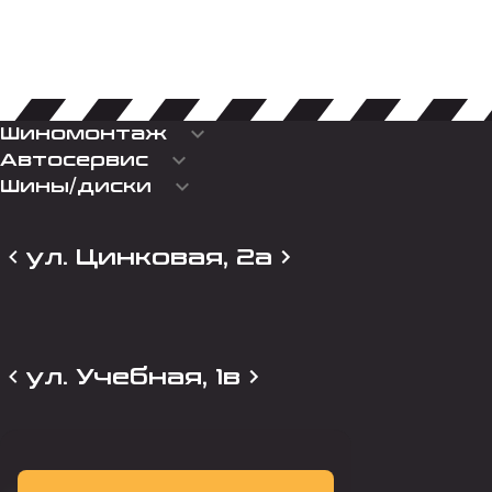
keyboard_arrow_down
Шиномонтаж
keyboard_arrow_down
Автосервис
keyboard_arrow_down
Шины/диски
ул. Цинковая, 2а
ул. Учебная, 1в