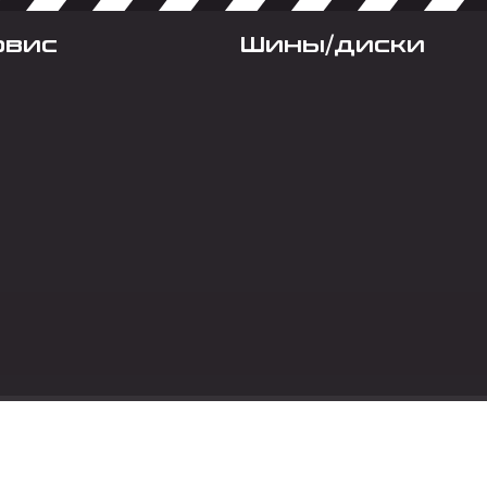
рвис
Шины/диски
Социальные сет