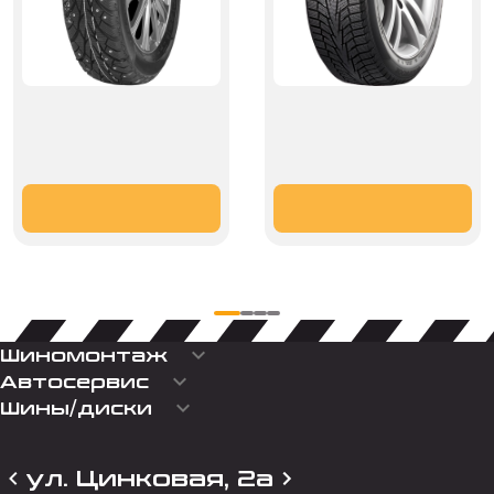
keyboard_arrow_down
Шиномонтаж
keyboard_arrow_down
Автосервис
keyboard_arrow_down
Шины/диски
ул. Цинковая, 2а