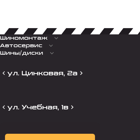
keyboard_arrow_down
Шиномонтаж
keyboard_arrow_down
Автосервис
keyboard_arrow_down
Шины/диски
ул. Цинковая, 2а
ул. Учебная, 1в