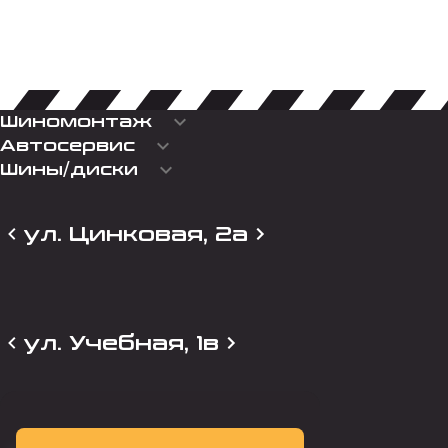
keyboard_arrow_down
Шиномонтаж
keyboard_arrow_down
Автосервис
keyboard_arrow_down
Шины/диски
ул. Цинковая, 2а
ул. Учебная, 1в