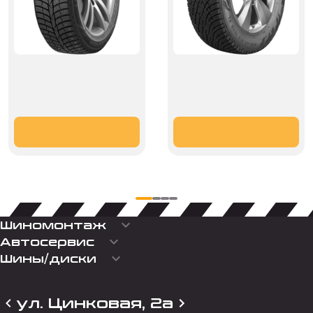
keyboard_arrow_down
Шиномонтаж
keyboard_arrow_down
Автосервис
keyboard_arrow_down
Шины/диски
ул. Цинковая, 2а