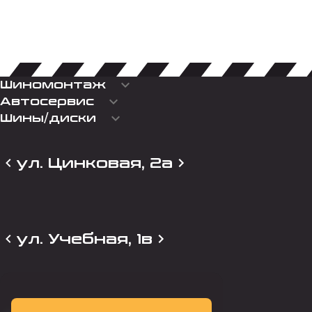
keyboard_arrow_down
Шиномонтаж
keyboard_arrow_down
Автосервис
keyboard_arrow_down
Шины/диски
ул. Цинковая, 2а
ул. Учебная, 1в