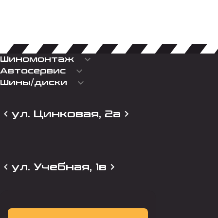
keyboard_arrow_down
Шиномонтаж
keyboard_arrow_down
Автосервис
keyboard_arrow_down
Шины/диски
ул. Цинковая, 2а
ул. Учебная, 1в