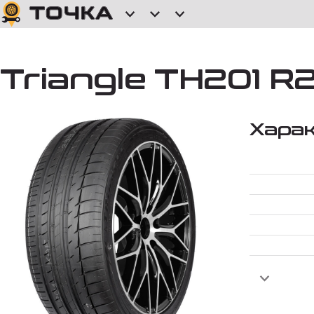
Triangle TH201 R2
Хара