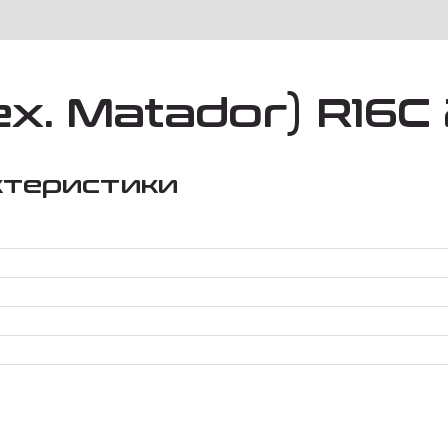
x. Matador) R16C 
ктеристики