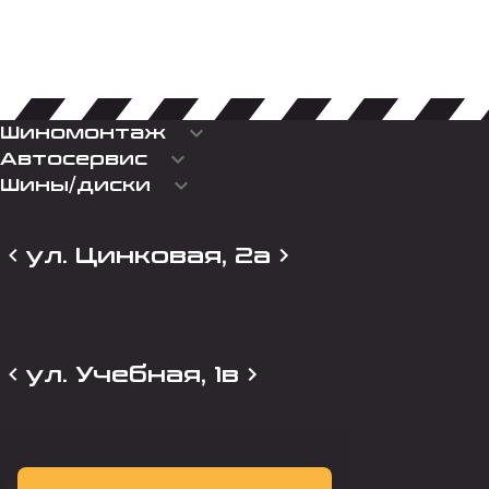
keyboard_arrow_down
Шиномонтаж
keyboard_arrow_down
Автосервис
keyboard_arrow_down
Шины/диски
ул. Цинковая, 2а
ул. Учебная, 1в