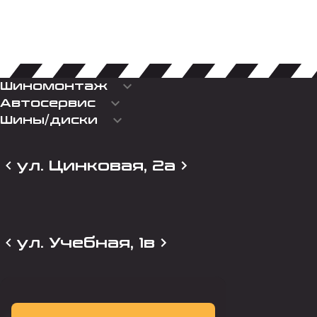
keyboard_arrow_down
Шиномонтаж
keyboard_arrow_down
Автосервис
keyboard_arrow_down
Шины/диски
ул. Цинковая, 2а
ул. Учебная, 1в