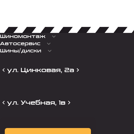
keyboard_arrow_down
Шиномонтаж
keyboard_arrow_down
Автосервис
keyboard_arrow_down
Шины/диски
ул. Цинковая, 2а
ул. Учебная, 1в