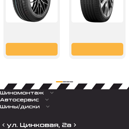
keyboard_arrow_down
Шиномонтаж
keyboard_arrow_down
Автосервис
keyboard_arrow_down
Шины/диски
ул. Цинковая, 2а